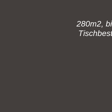
280m2, bi
Tischbes