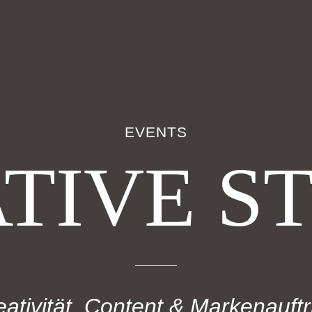
EVENTS
TIVE S
eativität, Content & Markenauftri