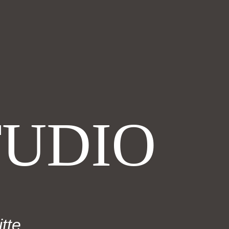
TUDIO
tte